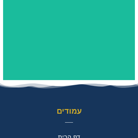
משמרת חודש אלול תשע"א
למעבר לגלרייה
עמודים
דף הבית