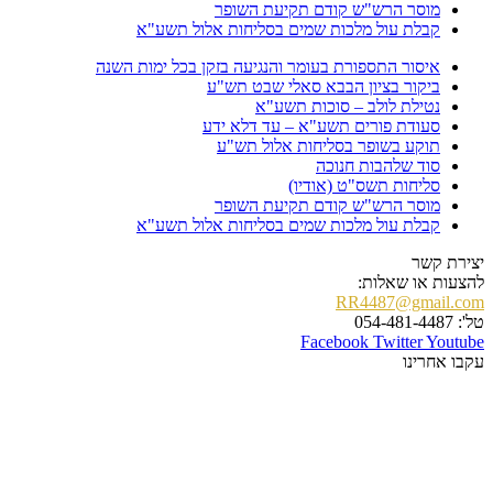
מוסר הרש"ש קודם תקיעת השופר
קבלת עול מלכות שמים בסליחות אלול תשע"א
איסור התספורת בעומר והנגיעה בזקן בכל ימות השנה
ביקור בציון הבבא סאלי שבט תש"ע
נטילת לולב – סוכות תשע"א
סעודת פורים תשע"א – עד דלא ידע
תוקע בשופר בסליחות אלול תש"ע
סוד שלהבות חנוכה
סליחות תשס"ט (אודיו)
מוסר הרש"ש קודם תקיעת השופר
קבלת עול מלכות שמים בסליחות אלול תשע"א
יצירת קשר
להצעות או שאלות:
RR4487@gmail.com
טל': 054-481-4487
Facebook
Twitter
Youtube
עקבו אחרינו