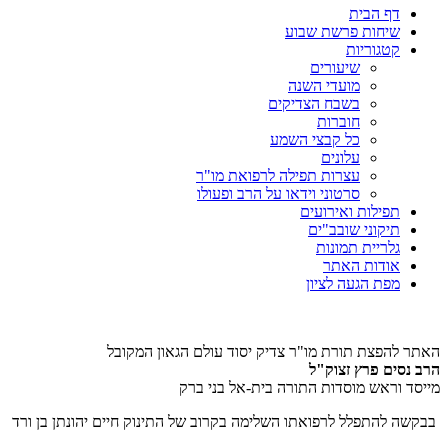
דף הבית
שיחות פרשת שבוע
קטגוריות
שיעורים
מועדי השנה
בשבח הצדיקים
חוברות
כל קבצי השמע
עלונים
עצרות תפילה לרפואת מו"ר
סרטוני וידאו על הרב ופעולו
תפילות ואירועים
תיקוני שובב"ים
גלריית תמונות
אודות האתר
מפת הגעה לציון
האתר להפצת תורת מו"ר צדיק יסוד עולם הגאון המקובל
הרב נסים פרץ זצוק"ל
מייסד וראש מוסדות התורה בית-אל בני ברק
בבקשה להתפלל לרפואתו השלימה בקרוב של התינוק חיים יהונתן בן ורד