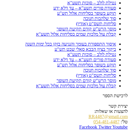
נטילת לולב – סוכות תשע"א
סעודת פורים תשע"א – עד דלא ידע
תוקע בשופר בסליחות אלול תש"ע
סוד שלהבות חנוכה
סליחות תשס"ט (אודיו)
מוסר הרש"ש קודם תקיעת השופר
קבלת עול מלכות שמים בסליחות אלול תשע"א
איסור התספורת בעומר והנגיעה בזקן בכל ימות השנה
ביקור בציון הבבא סאלי שבט תש"ע
נטילת לולב – סוכות תשע"א
סעודת פורים תשע"א – עד דלא ידע
תוקע בשופר בסליחות אלול תש"ע
סוד שלהבות חנוכה
סליחות תשס"ט (אודיו)
מוסר הרש"ש קודם תקיעת השופר
קבלת עול מלכות שמים בסליחות אלול תשע"א
לרכישת הספר
יצירת קשר
להצעות או שאלות:
RR4487@gmail.com
טל':
054-481-4487
Facebook
Twitter
Youtube