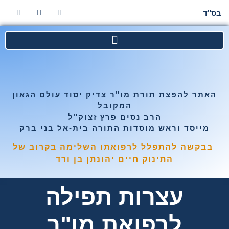
בס"ד
האתר להפצת תורת מו"ר צדיק יסוד עולם הגאון
המקובל
הרב נסים פרץ זצוק"ל
מייסד וראש מוסדות התורה בית-אל בני ברק
בבקשה להתפלל לרפואתו השלימה בקרוב של
התינוק חיים יהונתן בן ורד
עצרות תפילה
לרפואת מו"ר