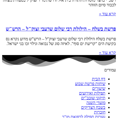
רשב"י בחצר מוסדות התורה בית א-ל ודרשת מו"ר זצוק"ל בסעודת מצווה
לכבוד סיום הזוהר
קרא עוד »
פרשת בשלח – הילולת רבי שלום שרעבי זצוק"ל – הרש"ש
פרשת בשלח הילולת רבי שלום שרעבי זצוק"ל – הרש"ש מדוע נקרא נס
בקיעת הים "קריעת ים סוף". לאיזה סוג של נבואה וגילוי זכו בני ישראל.
קרא עוד »
עמודים
דף הבית
שיחות פרשת שבוע
שיעורים
תפילות ואירועים
תיקוני שובב"ים
מועדי השנה
בשבח הצדיקים
חוברות
עצרות תפילה לרפואת מו"ר