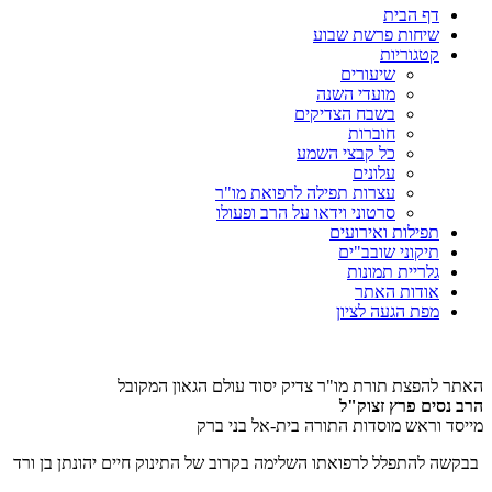
דף הבית
שיחות פרשת שבוע
קטגוריות
שיעורים
מועדי השנה
בשבח הצדיקים
חוברות
כל קבצי השמע
עלונים
עצרות תפילה לרפואת מו"ר
סרטוני וידאו על הרב ופעולו
תפילות ואירועים
תיקוני שובב"ים
גלריית תמונות
אודות האתר
מפת הגעה לציון
האתר להפצת תורת מו"ר צדיק יסוד עולם הגאון המקובל
הרב נסים פרץ זצוק"ל
מייסד וראש מוסדות התורה בית-אל בני ברק
בבקשה להתפלל לרפואתו השלימה בקרוב של התינוק חיים יהונתן בן ורד