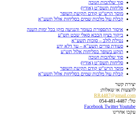
סוד שלהבות חנוכה
סליחות תשס"ט (אודיו)
מוסר הרש"ש קודם תקיעת השופר
קבלת עול מלכות שמים בסליחות אלול תשע"א
איסור התספורת בעומר והנגיעה בזקן בכל ימות השנה
ביקור בציון הבבא סאלי שבט תש"ע
נטילת לולב – סוכות תשע"א
סעודת פורים תשע"א – עד דלא ידע
תוקע בשופר בסליחות אלול תש"ע
סוד שלהבות חנוכה
סליחות תשס"ט (אודיו)
מוסר הרש"ש קודם תקיעת השופר
קבלת עול מלכות שמים בסליחות אלול תשע"א
יצירת קשר
להצעות או שאלות:
RR4487@gmail.com
טל': 054-481-4487
Facebook
Twitter
Youtube
עקבו אחרינו