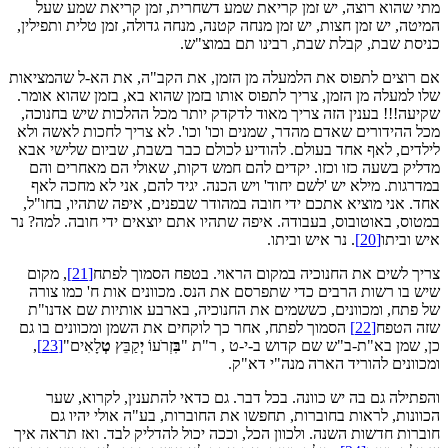
מתי שהוא רוצה, יש זמן קריאת שמע דשחרית, זמן קריאת שמע שעל
המיטה, יש זמן חצות, יש זמן מנחה קטנה, מנחה גדולה, זמן טלית ותפילין,
כניסת שבת, קבלת שבת, רבינו תם במוצ"ש.
אם רוצים לתפוס את הלמעלה מן הזמן, את הקב"ה, את הא‑ל שהמציאות
שלו למעלה מן הזמן, צריך לתפוס אותו בזמן שהוא בא, בזמן שהוא אומר.
שקיעה!!! בענין הזה צריך מאוד לדקדק יותר מכל ההלכות שיש בחנוכה,
מכל ההידורים שאדם מהדר, שמנים וכו' וכו'. לא צריך לחכות לאשה ולא
לילדים, לאף אחד בעולם. להודיע לכולם כבר בשבת, שביום שלישי אבא
מדליק בשעה כזו וכזו. יקדים להם חמש דקות, שאולי הם מאחרים והם
במדרגות. מילא יש 'לשם יחוד' ויש הכנה. יגיד להם, אני לא מחכה לאף
אחד. אני מוציא אתכם ידי חובה במהודר שבפנים, איפה שתהיו, בחו"ל,
במטוס, באוטובוס, בעבודה. איפה שתהיו אתם יוצאים ידי חובה. למה? נר
איש וביתו
[20]
. נר איש וביתו.
צריך לשים את החנוכיה במקום הראוי. בטפח הסמוך לפתח
[21]
, מקום
שיש בו רשות הרבים כדי שתפרסם את הנס. מכוונים אות ח' כמו צורה
של פתח, ומכוונים, כששמים את החנוכיה, בארבע אותיות שם אדנו"ת
שזה הטפח
[22]
הסמוך לפתח, אחר כך לוקחים את השמן ומכוונים בו גם
כן, שמן בא"ת‑ב"ש שם קדוש ב‑י‑ט , ר"ת "
בִּ
זְרֹעוֹ
יְ
קַבֵּץ
טְ
לָאִים"
[23]
,
ומכוונים להוריד הארה מנה"י דא"ק.
והפתילה גם בה יש כוונה. בכל דבר. גם כדאי להתענין, לקרוא, שער
הכוונות, לראות בחוברות, תחפשו את החוברות, בע"ה אולי יהיו גם
חוברות חדשות השנה. ולכוון הכל, וככה יכול להדליק לבד. ואז תראה איך