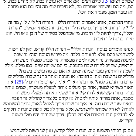
שכולם רצים
[24]
, כולם רצים. אם אדם לא עושה ככה, לא מודיע ככה, אז
הם, מה הם עושים? אומרים מה, לא חיכית לנו? מה זה? וגם הוא מחכה
ואז עובר הזמן. מפסיד את הכל.
אחרי הברכות, אנחנו אומרים "הנרות הללו". הנרות הל‑ל"ו. ל"ו, מה זה
ל"ו? ל"ו נרות. אז צריך גם שיהיו ל"ו תיבות. חוץ משתי המילים "הנרות
הללו", צריך להיות ל"ו תיבות. מי שמתפלל בסידור של ה'בן איש חי', הוא
סידר בנוסח ל"ו תיבות.
אנחנו אומרים בנוסח "הנרות הללו" – הנרות הללו קודש, ואין לנו רשות
להשתמש בהם אלא לראותם בלבד. מה פירוש הנוסח הזה? נר שבת
למעלה מעשרה. נר חנוכה למטה מעשרה. נר שבת, למעלה מעשרה.
והראייה, שחייב להיות שבת בחנוכה, כי הם שמונה ימים. כמו מילה. מילה
לשמונה והתינוק עובר שמונה ימים. אז אם כן, מה עושים בשבת?
מדליקים נר שבת ואח"כ חנוכה? או חנוכה ואחר כך נר שבת? מדליקים
קודם נר חנוכה. למה? אז רבינו האר"י אומר, קודם מורידים לה
[25]
את
האור כשהיא למטה, אחר כך מעלים אותה למעלה מעשרה, שמים אותה
גבוה. בתר דקשישנא לדרדקי? אחרי ששמת אותה למעלה מעשרה
בשבת, אתה מוריד אותה למטה? אז קודם כל צריך להדליק נר חנוכה.
רואים שנר שבת גבוה. אז איך נר שבת צריך לאכול לאורו, צריך להשתמש
לאורו? לא רק שמותר להשתמש, אלא צריך לאכול איפה שהנרות דולקים.
לא להדליק נניח במטבח ולאכול בסלון. צריך שהנרות יהיו מולו בשעת
הקידוש.
אם כן רבותי תשמעו טוב. הנרות הללו קודש, ואין לנו רשות להשתמש
בהם אלא לראותם בלבד. תשמעו משהו חדש. חס ושלום, אם אדם נפטר