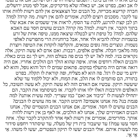
לו אב ואם, בפרט אב. יש כאלה שלא מדקדקים, אבל לפי מנהג ירושלים,
חברה קדישא מכריזה, כל הבנים וכל הצאצאים אין להם רשות ללוות אותו
עד לקבר. מסכנים רוצים ללכת, אומרים להם אין רשות. מה קרה? למה?
תן לבן קצת להרגע, ללכת עד הסוף, לראות איך ששמים את אבא שלו
בתוך הקבר. אין רשות. למה? מה קרה? הבנים עושים חסד עם האבא
שלהם. למה? כל טיפת זרע לבטלה שיצאה ממנו, טיפה אחת של זרע
בגשמיות יכולה להביא ולד אחד, אבל ברוחניות הרי מתפרשת לאלפי
נשמות. ונוצרים מזה גופים טמאים, והקליפה לוקחת את הטיפה ויוצרת
מזה מלאכי חבלה. אלפים אלפים, רבבות. ואם אדם לא עשה תיקון, אלה
נקראים בניו. למה לא? יש לך בנים פה בעולם הזה, ויש לך גם בנים כאלה.
והבנים האלה רודפים אותו. איפה שהוא הולך הם הולכים אחריו. אם היה
רואה אותם היה מתעלף במקום. פתאום שמים לו רגל והוא נופל, והוא לא
ידוע מי שם לו רגל. פה הוא לא מצליח, ופה קוראת לו תקלה. בפרט
בתורה, הם סותמים לו את הלב, את המוח, ולא יכול ללמוד עד שלא
שיעשה תיקון. עכשיו אם האדם הזה לא עשה תיקון, לא עשה תשובה, כל
האלפים והרבבות האלו ילוו אותו לקברו. אז כשיסתמו את הקבר, הם
יתחילו לעשות לו "כיבוד אב ואם" כמו שצריך. למה עשית אותנו? למה
פגמת בנו? מה אנחנו אשמים? חיבוט הקבר. אז מה עושים לו הבנים?
הבנים עושים לו חסד. אומרים, אם אנחנו הבנים הגשמיים שלך, אנחנו
הבנים האמיתיים שלך, אנחנו לא הולכים, אז לאף בן אין רשות ללוות
אותך. מחרימים, אומרים אין רשות לאף אחד להתקרב לקבר שלך. איזה
חסד עשו עמו?! עד שיעבור בית דין של מעלה, עד שיסתדר ויחפש סידור
מה לעשות איתם. אולי הבנים יעשו לו תיקון הנפטרים, יעשו לו משהו. אַי
אַי אַי.