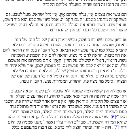
וכו'. זה הנס! זה הנס שהיה כשנגלה אליהם הקב"ה.
הם עשו את עצמם אָיִּן, נגלה עליהם אָיִּן. אָיִּן מזל ישראל. מעל לטבע. גם
כשהקב"ה מתנהג בטבע, זה גם הקב"ה. אבל כיוון שהטבע הוא ביד השם,
אז אין טבע. השם בורא את העולם כל רגע ורגע, אז זה לא בעיה בשבילו
להפוך את הטבע כל רגע ורגע איך שהוא רוצה.
אז כיוון שהם עשו כזו פעולה, עכשיו מובן הענין של כל הנס של הנר.
באמת, טומאה הותרה בציבור. באמת, אנוס רחמנא פטריה, יכלו לא
להביא בכלל כמו שעד עכשיו לא הביאו. אבל הקב"ה בנס הזה הראה להם
את החביבות, הראה להם מי ניצח. הראה להם את השמונה, השמונה
ניצח. ה"אז", האל"ף ששולט על הזי"ן. הַאָיִּן. אתם מסרתם את נפשכם
עלי, הנה אני מראה לכם פה עכשיו נס. כי באמת, שמן, איך שלא יהיה זה
דולק. ר' חנינא בן דוסא אמר לחומץ שידלק, זה לא נס יותר גדול? לא
עושים על זה כלום. אלא פה, הנס הזה סימל את כל הענין של הנס של
הנצחון, סימל מה ניצח פה, התורה, המסירות נפש, הקב"ה ניצח.
אז ממילא אין קושיה למה שמונה ולא שבעה. לכן לשנה הבאה קבעום.
ראו שמה שהיה פה זה דבר שאי אפשר להיות. זה אור עצום ונפלא. זה
אור עצום של הקב"ה, אור אין סוף. אין פרוש אחר למה שקרה פה. חשבו
שזה משהו חד פעמי. אבל כשעברה שנה וראו שהאור הזה מתגלה עוד
פעם בשמונה ימים האלה, רק השמונה ימים האלה, כמו שאומר רבינו
האר"י
[6]
, שבשמונה ימים האלה מתתיהו הצליח לתקן את ספירת ההוד
שהיא המידה השמינית, שבד"כ ההוד עליו נאמר "נְתָנַנִי שֹׁמֵמָה כָּל הַיּוֹם
דָּוָה"
[7]
, דָּוָה – הוד, ובהדי הוצא לקי כרבא, גם הנצח מתעמעם בגלל