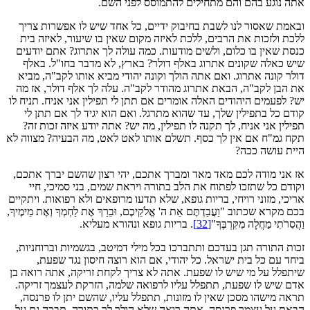
אתה נוגע בהם והם מתחילים להתמוסס לפני השם.
ובאמת שאסור לנו לשבת בחיבוק ידיים, כל אחד שיש לו אפשרות צריך
ללכת ולזכות את הרבים, ללכת לאיזה מקום שאין בו שיעור, לאיזה בית
כנסת שאין בו כלום, ולשים מודעות. כמה עולה לך אתרוג? אתם יודעים
שיש כאלה שקונים אתרוג באלף דולר? בארץ, לא מדבר בחו"ל. באלף
דולר קונה אתרוג. ואם אתה הולך וקונה יהודי מביא אותו לקב"ה, מביא
את הבן לקב"ה, הבאת אתרוג מהודר לקב"ה. עלה לך אלף דולר, אז מה
יש? לפעמים היהודים האלה אומרים אם תתן לי תפילין אני אניח. תניח לו
קודם כל בתפילין שלך, עד שהוא מתרגל. ואם הוא יגיד לך אם תתן לי
תפילין אני אניח, לך תקנה לו תפילין, מה יש? אתה יודע איזה זכות זה?
תקח גמ"ח אם אין לך כסף. תשלם אותו לאט לאט, מה הבעיה? מצווה לא
היית עושה ככה?
אז אני מודה לכם מאד מאד ומברך אתכם, יהי רצון שהשם יברך אתכם,
וקודם כל שתזכו לפתוח את הלב בתורה ויראת שמים, בני סמיכי, חיי
אריכי, מזוני רויחי, בריות גופא, שלא תדעו מרופאים ולא רפואות. ויתקיים
בכם מקרא שכתוב "וַעֲבַדְתֶּם אֵת ה' אֱלֹקֵיכֶם, וּבֵרַךְ אֶת לַחְמְךָ וְאֶת מֵימֶיךָ,
וַהֲסִרֹתִי מַחֲלָה מִקִּרְבֶּךָ"
[32]
. בריות גופא ונהורא מעליא.
זכות התורה תגן בעדכם ותתברכו בכל מילי דמיטב, בגשמיות וברוחניות,
ביחד עם כל בית ישראל. כל יהודי, אם הוא רוצה חיסון נגד שפעת,
שיתפלל על מי שיש לו שפעת. אתה לא צריך לקחת זריקה, אתה רואה בן
אדם שיש לו שפעת, תתפלל עליו לרפואה שלמה, הזרקת לעצמך זריקה.
תראה מישהו מסכן שאין לו מזונות, תתפלל עליו, שהשם יתן לו פרנסה,
הבאת על עצמך פרנסה. אתה רואה שלא הולך לך בתורה, תבכה גם על