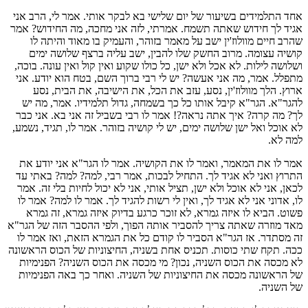
אחד התלמידים בשיעור של יום שלישי בא לבקר אותי. אמר לי, הרב אני
אגיד לך חידוש שאתה תשמח. אמרתי, לזה אני מחכה, מה החידוש? אמר
שהרב חיים מוולוז'ין ישב על מאמר בזוהר, והעמיק בו מאוד והיתה לו
קושיה עצומה. מרוב החשק שלו להבין, ישב עליה ברצף שלושה ימים
ושלושה לילות. לא אכל ולא ישן, כל כולו שקוע ואין קול ואין עונה. בוכה,
מתפלל. אמר, מה אני אעשה? יש לי רבי ברוך השם, בטח הוא יודע. אני
ארוץ. הלך מוולוז'ין, נסע, עזב את הכל, את הישיבה, את הבית, נסע
להגר"א. הגר"א קיבל אותו כל כך בשמחה, גדול תלמידיו. אמר, מה יש
לך? מה קרה? איך אתה נראה?! אמר לו רבי בשביל זה אני בא. אני כבר
לא אוכל ואל ישן שלושה ימים, יש לי קושיה בזוהר. אמר לו, תגיד, נשמע,
למה לא.
אמר לו את המאמר, ואמר לו את הקושיה. אמר לו הגר"א אני יודע את
התרוץ ואני לא אגיד לך. התחיל לבכות, אמר רבי, למה? למה? באתי עד
לכאן, אני לא אוכל ולא ישן, תציל אותי, אני לא יכול לחיות בלי זה. אמר
לו, אדוני אני לא אגיד לך, ואין לי רשות להגיד לך. אמר לו למה? אמר לו
פשוט. הביא לו איזה גמרא, לא זוכר כרגע בדיוק איזה גמרא, זה גמרא
מאד מוזרה שאתה צריך להסביר אותה הפוך, ולפי ההסבר הזה של הגר"א
זה מסתדר. אז הגר"א הסביר לו קודם כל את הגמרא הזאת, ואז אמר לו
ככה. תקח שתי כוסות. תכניס אחת בשניה, החיצוניות של הכוס הראשונה
לא מכסה את הכוס השניה, נכון? מי מכסה את הכוס השניה? הפנימיות
של הראשונה מכסה את החיצוניות של השניה. ואחר כך באה הפנימיות
של השניה.