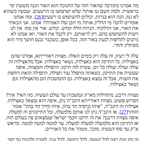
מה אמרנו מקודם? שהאור הזה של החנוכה הוא האור הגנוז מששת ימי
בראשית. ולמה השם גנז אותו? שלא ישתמשו בו הרשעים. ועכשיו כשהוא
לא גנוז, הנה הוא בנרות, יכולים להשתמש בו רשעים
[26]
. ומה אנחנו
אומרים להם? מי הדליק אותו? מי הבן שלו האמיתי? אנחנו. אני הבאתי
את האור. אני הדלקתי. הנרות הללו קודש. קודש. אור אין סוף. אין לנו
רשות להשתמש בהם. רק לראותם, רק לקבל את האור. ואז אנחנו לא
נותנים לקליפות לגעת באור הזה. בכל אופן, כשכבר נכנס חושך מיד הוא
מסתלק וחוזר.
עלה לי רעיון, זה עלה רק בימים האלה. מצוות דאורייתא, אמרנו שהם
באצילות. כל התיקון הוא באצילות, נשאר באצילות. אבל מהאצילות זה
עולה ועולה ועולה כל יום. עשית לזה תיקון. התפילה והמצווה, איפה
שעשית את התיקון, כשאתה מתפלל עוד תפילה, התפילה הזאת דוחפת
את השניה, אבל זה נמצא באצילות. גם ההמשכות הם מהאצילות וגם
נשאר באצילות.
מצוות דרבנן, מתחילות מא"ק ונמשכות עד עולם העשיה. מה האי? איך?
הפרוש פשוט. מצוות דאורייתא הקב"ה נתן, איפה הוא נמצא? באצילות.
אצילות זה הקב"ה, "אִיהוּ וְגַרְמֵיהּ חַד בְּהוֹן, אִיהוּ וְחַיּיוָי חַד בְּהוֹן" אומר
הזוהר
[27]
. אז הקב"ה נתן לנו אותם מלמעלה, וכל התיקונים זה למעלה.
איפה מצוות דרבנן? את זה תיקנו חכמי ישראל שנמצאים פה בעולם הזה.
אז התיקון הוא מלמעלה למעלה למעלה. עד למטה למטה למטה. מראש
א"ק עד סוף העשיה. מזכך, מטהר את כל האוירים.
זה זמן ועת רצון לכל ישועה, לכל בקשה, לכל ענין. לשבת ולהנות עד חצי