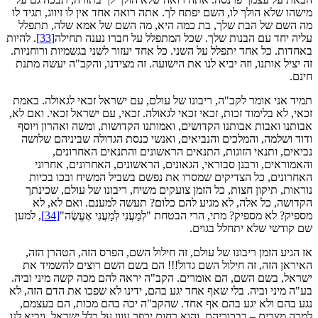
מישהו שלא הולך לו, השם יפתח לך. אתה רואה אחד אין לו זיווג, תגיד לו
מה השם של הבת שלך, בת כמה היא, מה השם של אמא שלה, תתפלל
עליה יחד עם הבנות שלך. שכל המתפלל על חברו נענה תחילה
[33]
. להיות
באחדות. כל אחד יתפלל על השני. כל אחד יעזור לשני בגשמיות ורוחניות.
זה יציל אותנו, וזה יביא לנו את הישועה. זה מצידנו, והקב"ה יעשה מתנת
חינם.
תמיד אני אומר לקב"ה, ריבונו של עולם, עם ישראל זכאי לגאולה. באמת
זכאי, לא בלימוד זכות, זכאי זכאי לגאולה. זכאי, עם ישראל זכאי. ואם לא,
אבותנו ואבות אבותנו הקדושים, ואמותנו הקדושות, ומשה ואהרון ויוסף
ודוד ושלמה, והמלכים והנביאים, ואנשי כנסת הגדולה שביניהם שלושה
נביאים, ותנאי הזוגות, התנאים הראשונים והתנאים האחרונים,
והאמוראים, ורבנן סבוראי, הגאונים, הראשונים, האחרונים, אחרוני
האחרונים, כל הצדיקים שמסרו את נפשם בשביל המשיח ובכו בכיות
נוראות, תיקון חצות, כל הזמן צועקים משיח, ריבונו של עולם, שכינתך
הקדושה, כל אלה, לא מגיע להם כלום? תעשה למענם. ואם לא, לא
מספיק? לא מספיק? מתי, הרי הבטחת "לְמַעֲנִי לְמַעֲנִי אֶעֱשֶׂה"
[34]
, למען
שם קודשי שלא יתחלל בגוים.
אז הגיע הזמן ריבונו של עולם, זה חילול השם, הפרס הזה, הטהרן הזה,
האיראן הזה, זה חילול השם גדול!!! הם בשם השם רוצים להשמיד את
ישראל, בשם השם, הם אומרים. הקב"ה יראה להם מכה קשה מיני וביה.
בע"ה מיני וביה. בלי שאף אחד יגע בהם, ידינו לא שפכו את הדם הזה, לא
נגע בהם ולא יגע בהם אף אחד. שהקב"ה יכה בהם מכות, הם בעצמם,
למכה מצרים – בבכוריהם. והוא רחום יכפר עוון על כלל ישראל, ויביא לנו