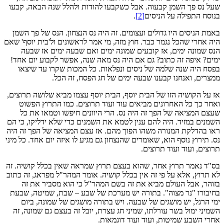
שעל נס פך השמן קבעוה. אבל כשקבעו להודות ולהלל שנה הבאה, קבעו
בנוסח התפילה על הניסים
[2]
.
באמת הניסים היו גדולים ועצומים. זה היה נס הנצחון. הנס של פך השמן
היה אחרי שהכל נגמר כבר. חוץ מזה, מי אמר לראשונים ול'בית יוסף' שאם
הנס שמונה ימים, אז קובעים שמונה ימים ואם שבעה ימים אז שבעה
ימים? איפה זה כתוב? גם אם היה נס מאה שנה, אפשר לקבוע יום אחד!
בפסח היה שנה שלמה של ניסים ונפלאות. כל המכות שקרו עד שיצאו
ממצרים, ואנחנו קבענו שבעה ימים של חג הפסח, זה הכל.
אז על הקושיה הזו של הבית יוסף, הבית יוסף עצמו מביא שלושה תרוצים,
ואחר כך כל האחרונים מביאים עוד ועוד תרוצים. כמו התרוץ הפשוט
שעצם המציאה של הפך זה היה נס. הרי היוונים חיפשו וטמאו את כל
השמנים במזיד. היה להם ענין לטמא את השמנים כדי שלא ידליקו, כי הם
ראו בהדלקת המנורה משהו הפוך מהם. אז עצם המציאה של הפך זה היה
נס. תירוץ נוסף הוא, שאומרים שהנצחון גם מגיע לו איזה יום אחד. כל מיני
תרוצים, ועוד ועוד תרוצים.
בס"ד נאמר תרוץ אחר, שהוא בעצם תרוץ שמראה שאין בכלל קושיה. זה
לא תרוץ, אלא על פי זה אין בכלל קושיה. אומר המהר"ל מפראג, זה כתוב
בזוהר, אבל העולם מביא את זה בשם המהר"ל כי הוא מסביר את זה
בחיבורו "נר מצוה". בתורה יש מערכת של שבע – שבת, שמיטה, שבעת
ימי הרגל, יש מושגים של שבעה. ויש בתורה מושגים של שמונה, ביום
השמיני ימול בשר עורלתו, שמיני חג עצרת, יובל זה בעצם גם שמונה, זה
אחרי השבע שמיטות, ועוד ועוד דוגמאות.