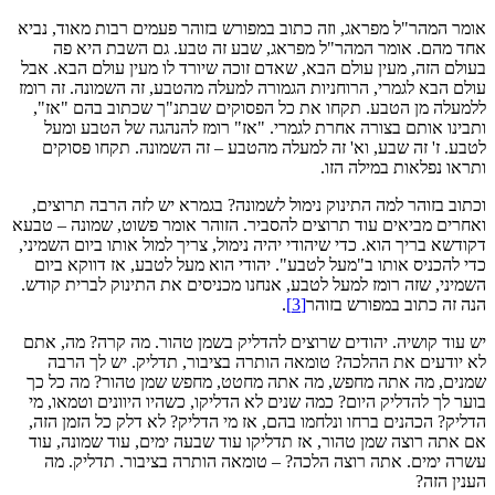
אומר המהר"ל מפראג, וזה כתוב במפורש בזוהר פעמים רבות מאוד, נביא
אחד מהם. אומר המהר"ל מפראג, שבע זה טבע. גם השבת היא פה
בעולם הזה, מעין עולם הבא, שאדם זוכה שיורד לו מעין עולם הבא. אבל
עולם הבא לגמרי, הרוחניות הגמורה למעלה מהטבע, זה השמונה. זה רומז
ללמעלה מן הטבע. תקחו את כל הפסוקים שבתנ"ך שכתוב בהם "אז",
ותבינו אותם בצורה אחרת לגמרי. "אז" רומז להנהגה של הטבע ומעל
לטבע. ז' זה שבע, וא' זה למעלה מהטבע – זה השמונה. תקחו פסוקים
ותראו נפלאות במילה הזו.
וכתוב בזוהר למה התינוק נימול לשמונה? בגמרא יש לזה הרבה תרוצים,
ואחרים מביאים עוד תרוצים להסביר. הזוהר אומר פשוט, שמונה – טבעא
דקודשא בריך הוא. כדי שיהודי יהיה נימול, צריך למול אותו ביום השמיני,
כדי להכניס אותו ב"מעל לטבע". יהודי הוא מעל לטבע, אז דווקא ביום
השמיני, שזה רומז למעל לטבע, אנחנו מכניסים את התינוק לברית קודש.
הנה זה כתוב במפורש בזוהר
[3]
.
יש עוד קושיה. יהודים שרוצים להדליק בשמן טהור. מה קרה? מה, אתם
לא יודעים את ההלכה? טומאה הותרה בציבור, תדליק. יש לך הרבה
שמנים, מה אתה מחפש, מה אתה מחטט, מחפש שמן טהור? מה כל כך
בוער לך להדליק היום? כמה שנים לא הדליקו, כשהיו היוונים וטמאו, מי
הדליק? הכהנים ברחו ונלחמו בהם, אז מי הדליק? לא דלק כל הזמן הזה,
אם אתה רוצה שמן טהור, אז תדליקו עוד שבעה ימים, עוד שמונה, עוד
עשרה ימים. אתה רוצה הלכה? – טומאה הותרה בציבור. תדליק. מה
הענין הזה?