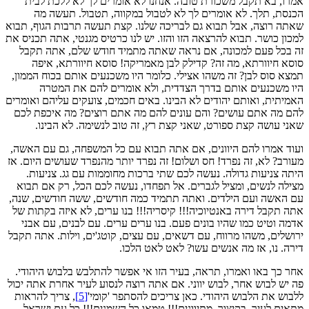
אמרו, בא תקבל משכורת טובה. אנחנו לא אומרים לך לא ללכת לבית
הכנסת, תלך. לא אומרים לך לא לטבול במקווה, תטבול. תעשה מה
שאתה רוצה, אבל תבוא גם לבריכה שלנו. קצת תעשה תרבות הגוף, תבוא
למכון כושר. תבוא להרצאה הזו והזו. יש לנו כרטיס מגנטי, אתה תכניס את
זה בכל פעם למכונה, אם נראה שאתה מתמיד חודש שלם, אתה תקבל
סוסא חיוורתא, מה זה? קדילק לבן מאמריקה! סוסא חיוורתא, איפה
תמצא סוס לבן? זה משהו אצילי. כלומר היו משכנעים אותם בכוח הממון,
היו משכנעים אותם בדרך הצדדית, ולא אומרים להם את המטרה
האמיתית, ואותם יהודים לא הבינו. באים חכמים, צועקים עליהם ואומרים
להם מה אתם עושים? והם עונים להם מה אתם רוצים? מה איכפת לכם
שאני עושה קצת ספורט, שאני קצת רץ, זה טוב לנשימה. לא הבינו.
ועוד אמרו להם היוונים, אם אתה תבוא עם כל המשפחה, גם עם האשה,
מעורב? לא, זה נפרד! חס ושלום! זה נפרד יותר מהנפרד שעושים היום. אז
היתה צניעות גדולה. נעשה לכם שתי ברכות מחוממות עם גג. צניעות.
מצילה לנשים, ומציל לגברים. אל תפחדו, נעשה לכם הכל, רק אם תבוא
עם האשה ועם הילדים. ואתה תתמיד כמה חודשים, ששה חודשים, שנה,
אתה תקבל דירה באנטיוכיה!!! קיסריה!!! בנו ערים, לא איזה בקתות של
אדמה וטיט כמו שהיו בונים פעם. בנו ערים ערים. עם לבנים, עם אבני
ירושלים, משהו מרווח, עם דשאים, עם עצים, קוטג'ים, וילות. אתה תקבל
דירה. נו, אז מה אנשים עשו? לאט לאט הלכו.
אחר כך באו ואמרו, תראה, בעיר הזו אי אפשר להתלבש בלבוש היהודי.
פה יש לבוש אחר, לבוש יווני. אם אתה רוצה לנסוע לעיר אחרת אתה יכול
ללבוש את הלבוש היהודי. כאן צריכים להסתפר 'קומי'
[5]
, צריך להראות
מתאים לעיר. בקיצור, מתיוונים!!! טמאו כל השמנים!!! כל עם ישראל