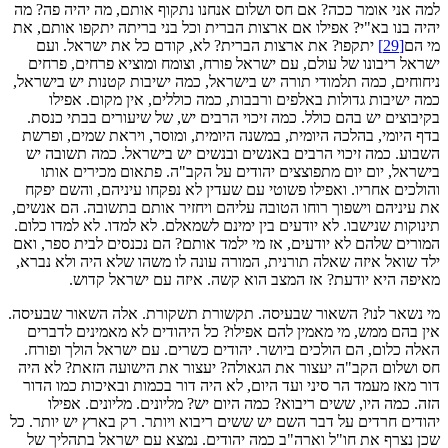
למה אני אומר ככה? אם חס ושלום אנחנו נתקוף אותם, מה יהיה פה? מה
יהיה בנו בא"י? אפילו אם ארצות הברית וכל בני בריתה יתקפו אותם, את
מי הם
[29]
יתקפו? את ארצות הברית? לא, קודם כל את ישראל. ועם
ישראל ריבונו של עולם, עם ישראל פורח, וצומח ומוציא פרחים, פרחים
ניחוחים, כמה תלמודי תורה יש בישראל, כמה ישיבות קטנות יש בישראל,
כמה ישיבות גדולות באלפים ורבבות, כמה כוללים, אין מקום. אפילו
בקיבוצים יש בהם כולל. כמה זיכוי הרבים יש, של שיעורים בבתי כנסת.
בדף היומי, בהלכה היומית, במשנה היומית, ומוסר, ויראת שמים, ופרשת
השבוע. כמה זיכוי הרבים באנשים ובנשים יש בישראל. כמה תשובה יש
בישראל, יום יום מתפוצצים יהודים על הקב"ה. פתאום מכירים אותו
והולכים אחריו. ואפילו פשוטי עם שעדין לא נפקחו עיניהם, והשם יפקח
את עיניהם וישפוך רוחו הטובה עליהם ויחזיר אותם בתשובה. הם אנשים,
תינוקות שנישבו. לא יודעים בין ימינם לשמאלם. לא למדו. לא למדו כלום.
המורים שלהם לא יודעים, אז מי ילמד אותם? הם נכנסים לבית ספר, ואם
ילד שואל איזה שאלה תורנית, המורה עונה לו משהו שלא היה ולא נברא,
מאיפה היא יודעת? אז המצב הוא קשה. איזה עם ישראל קדוש.
מי נשאר לנו? השאור שבעיסה. תקשורת תשקורת. אלה השאור שבעיסה.
אין בהם ממש, מי מאמין להם אפילו? כל היהודים לא מאמינים לדברים
האלה כלום, הם הולכים ביושר. יהודים כשרים. עם ישראל הולך ופורח.
חס ושלום הקב"ה יעצור את הגאולה? יעצור את הישועה הזאת? לא היה
דור מאז מעמד הר סיני ועד היום, לא היה דור בכמות ובאיכות כמו הדור
הזה. כמה היו, ששים ריבוא? כמה היום יש? מליונים. מליונים. אפילו
יהודים חרדים על דבר השם יש ששים ריבוא ויותר. רק בארץ יש יותר. כל
שכן נצרף את חו"ל וארה"ב כמה יהודים. נמצא עם ישראל בתהליך של