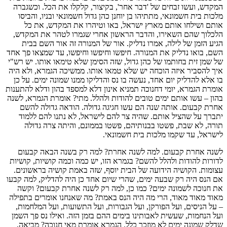
המקדש, ועשו זבחים של 'דבר אחר', בקיצור, קלקלו את הכל. וכשגברה
מלכות בית חשמונאי, מתתיהו בן יוחנן כהן גדול חשמונאי ובניו, והביסו
אותם ושילחו אותם מארץ ישראל, באו וטיהרו את המקדש, את כל
הלכלוך שהם השאירו, והדבר הראשון אחרי שגמרו לטהר את המקדש,
הגיע הזמן של לילה, אמרו נדליק. אור של המנורה זה אור השם בבית
השם, בואו נדליק את המנורה. חיפשו וחיפשו וחיפשו, עד שמצאו פך אחד
של שמן זית בחותמו של כהן גדול, שזה הסימן שלא טימאו אותו. יש רש"י
איך להסביר איזה הוכחה יש שלא טמאו אותו. ממשיכה הגמרא, ולא היה
בו אלא להדליק יום אחד, נעשה בו נס והדליקו ממנו שמונה ימים. על כן
אומרת הגמרא, יומי דחנוכה תמניא אינון דלא למספד בהון ודלא להתענות
בהון – עשו אותם ימים טובים להודות ולהלל. מתי? אומרת הגמרא, לשנה
אחרת קבעום. אותה שנה הם עשו חגיגה גדולה. הודאה גדולה להשם
יתברך על שהציל אותם. שהיה צר להם לישראל, לא נתנו להם ללמוד
תורה, לא שבת, פשטו בבנותיהם, פשטו בממונם, והיתה צרה גדולה
לישראל, עד שקמו מלכות בית חשמונאי.
לשנה אחרת קבעום. למה לשנה אחרת? למה רק בשנה הבאה קבעום
לדורות להודות ולהלל להשם? בגמרא הזו, יש כמה וכמה קושיות, קושיות
עצומות. הקושיה הידועה של הבית יוסף, שזה באמת קושיה בראשונים.
אם הנס היה רק שבעה ימים, שהרי שיום אחד כן היה להדליק, למה קבעו
את חנוכה לשמונה ימים? כמו כן, למה רק לשנה אחרת קבעום? וקשה
מאוד מאוד מאוד, הרי מה היה הנס באמת? מה שאנחנו אומרים בתפילה
– על הניסים, ועל הפורקן, ועל הגבורות, ועל התשועות, ועל המלחמות,
ועל הנחמות, שעשית לאבותינו בימים ההם בזמן הזה. ואילו נס פך השמן
שדלק שמונה ימים לא מוזכר כלל. הגמרא אומרת מאי חנוכה? מביאה,