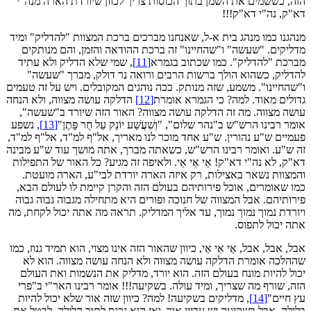
הזה, כששמים את השמן בתוך הכוסות צריך לכוון שיורדת הארה מנה"י
דא"ק, נה"י דא"ק!!!
מנהגנו כמו מנהג בית א‑ל, שאנחנו מברכים ברכת המצוות "להדליק" ומיד
מדליקים. "שעשה" ו"שהחיינו" זה ברכת ההודאה והזמן, והם מנותקים
מברכת "להדליק". כמו שכתוב בגמרא
[11]
, שמי שלא הדליק ולא עתיד
להדליק, כשהוא הולך ברשות הרבים ורואה נר דולק, מברך "שעשה"
ו"שהחיינו". משמע, שזה מנותק. ככה נוהגים המקובלים. ויש על זה טעמים
גדולים מאוד. למה? כי הגמרא אומרת
[12]
הדלקה עושה מצווה, ולא הנחה
עושה מצווה. מה זה הדלקה עושה מצווה? האור הזה שיורד ב"שעשה",
אומר רבינו הרש"ש ב"נהר שלום", "וְשִׁעֲשַׁע יוֹנֵק עַל חֻר פָּתֶן"
[13]
, נשפע
פעמיים ש"ע נהורין. ש"ע אחד מוכר לנו מאריך, אל"ף למ"ד, אל"ף למ"ד,
זה ש"ע. ואומר רבינו הרש"ש, כשאתה מברך, אתה מושך עוד ש"ע מבינה
דא"ק, לא נה"י דא"ק! אַי אַי אַי. ולאיפה זה מגיע? כל האור של התפילות
והמצוות נשאר באצילות, רק איזה הארה יורדת לבי"ע, הארה מועטת.
כמו שאומרים, אוכל פירותיהם בעולם הזה והקרן קיימת לו לעולם הבא,
פירותיהם. אבל המצווה של חנוכה ופורים היא מתחילה מגבוה גבוה גבוה
ויורדת נמוך נמוך נמוך, עד אליך המדליק. תראה מה אתה יכול לקחת, מה
אתה יכול לתפוס.
אבל, אבל, אבל, אַי אַי אַי, כיוון שהאור הזה אינו מצוי, הוא תמיד גנוז, כמו
שההלכה אומרת הדלקה עושה מצווה ולא הנחה עושה מצווה. הוא לא
יכול להיות מונח בעולם הזה. הוא יורד, מדליק את הנשמות ואת העולם
הזה, שורף מה שצריך, ומיד עולה. בשקיעה!!! אומר רבינו האר"י ב"פרי
עץ חיים"
[14]
, מדליקים בשקיעה! למה? כיוון שזה אור שלא יכול להיות
בלילה. אבל בשקיעה יש עדיין אור, ואז הוא נכנס לתוך הלילה, לבטל את