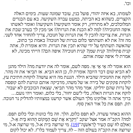
וכו'.
לעומתו, בא איזה יהודי, פועל בנין, עובד שמונה שעות. בימים האלה
הקצרים, כשהוא בא הביתה, כמעט עברה השקיעה. בא עם הבגדים
המלוכלכים, לא מתרחץ, רק אומר השקיעה! השקיעה! ואומר לאשתו
איפה החנוכיה?! למה לא הכנת את הנרות?! אני מכין לך בערב שבת את
הנרות, את צריכה להכין לי את הנרות של חנוכה, צריך להחזיר אחד לשני.
מה זה? את לא תשתתפי כלום בנרות של חנוכה? באמת כך כתוב,
שהאשה תשתתף על ידי שהיא תכין את הנרות. והיא אומרת לו, אתה
קנית פתילות? קנית שמן? קנית חנוכיה? איפה הם?! הייתי מכינה, לא
אמרת לי איפה שמת אותם.
הוא אומר לה אַי אַי אַי. מפה לשם, אומר לה את יודעת מה? הילד מהגן
לא הביא שום דבר היום? אומרת לו, כן הוא הביא. אז תביאי את זה מהר.
לוקח את החנוכיה שהביא הילד. הגננת מה היא עושה? לוקחת חתיכת עץ,
לוקחת פקקים של בירה או של משהו, מדביקה אותם ונותנת להם קופסה
של נרות שהם ידליקו. אמר מהר מהר תביאי, שצאת הכוכבים לא יעבור.
לוקח את הנרות האלה, בלי ל'שם יחוד', בלי כלום, ואומר ויהי נועם…
ברוך אתה ה' אלוקינו מלך העולם אשר קדשנו במצוותיו להדליק נר חנוכה.
תק. תפס את כל אור האין סוף.
ההוא באחד עשרה, לא תפס כלום, הלך. וזה בלי כוונות ובלי כלום תפס.
למה? הקב"ה אמר אצל יעקב "וַיִּקְרָא אֶת שֵׁם הַמָּקוֹם הַהוּא בֵּית אֵ‑ל,
וְאוּלָם לוּז שֵׁם הָעִיר לָרִאשֹׁנָה"
[19]
. מי שרוצה בית א‑ל, מי שרוצה א‑ל, מי
שרוצה את הקב"ה בעולם הזה – לוז, צריך לעמוד בלו"ז. לא יכול לקום