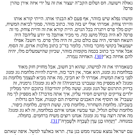
גאולה וישועה. חס ושלום הקב"ה יעצור את זה על ידי איזה אירן טהרן
פרס?
ומשהו נפלא שיש בזוהר, אף פעם לא הבנתי אותו. הייתי קורא אותו
והייתי צוחק. אמרתי אולי יש בזה סוד. כתוב בזוהר, סמוך לביאת המשיח,
יקום מלך פרס ויתגרה בכל הגוים. היית קורא את זה והיית צוחק. מי זה
פרס? לא היה בכלל מושג כזה. מי מכיר אותם? מי יודע עליהם? היה
השאח הפרסי, היה עם כולם טוב, זה היה מלך פרס. מי חשב? אפילו
ישמעאל בקושי מוזכר בזוהר. כלומר בד"כ כתוב מלכות אדום, זה הסוף.
אבל אחר כך כתוב בכמה מקומות בזוהר, שכיוון שהישמעלים מלו, יהיה
להם אחיזה בא"י
[30]
. האחיזה נגמרה.
כשאמרתי את זה למישהו, שהוא רב חשוב, אבל מחזיק חזק מאוד
במלחמת גוג ומגוג, הוא אמר, אין דבר כזה, חייבת להיות מלחמת גוג ומגוג
לפני ביאת המשיח. אמרתי לו יא חביבי, מה אתה מביא לעצמך מלחמת גוג
ומגוג? לא מספיק מה שעברנו בגרמניה?! זה לא גוג ומגוג?! גרמניה, זה
בדיוק התרגום של הגוג ומגוג. ששה מליון יהודים!!! בתוכם יותר ממליון
ילדים צדיקים קדושים חסידי עליון, איך אתה מדבר?! לא מספיק לך מה
שעבר? אז תוסיף את האבנים שיחסית הם קטנות, אבל הם גדולות
בשבילנו. מלחמת השחרור, מלחמת סיני, ששת הימים, מלחמת כיפור,
מלחמת שלום הגליל, ועד עכשיו אנחנו איתם במלחמה, זה לא גוג ומגוג?
מה אתה רוצה עוד גוג ומגוג? אנחנו רוצים משיח ברחמים. בחמלה.
במנוחה. "וַיַּנִּחֵהוּ בְגַן עֵדֶן לְעָבְדָהּ וּלְשָׁמְרָהּ"
[31]
.
עם ישראל נמצא עכשיו ממש בגן עדן. תראו באלעד למשל. איפה שאתם