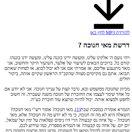
להורדת MP3 לחץ כאן
דרשת מאי חנוכה ?
ויהי נועם ה' אלקינו עלינו, ומעשה ידינו כוננה עלינו, ומעשה ידנו כוננהו.
קודם כל, ברוכים הבאים לשיעור של אלעד, השיעור היקר והחשוב. אני
מאד מתגעגע אליכם, אז אמרתי אם אני לא יכול לבוא, אז לפחות שאתם
תבואו. אתם גם מקיימים מצווה שהקב"ה הראשון שקיים אותה, ביקור
חולים.
מכיוון שחנוכה ממשמש ובא, נדבר קצת על ענייני חנוכה. אני לא יודע אם
כל אחד שימר לעצמו את החוברת של חנוכה משנה שעברה. זה חשוב
לחפש ולמצוא אותה. יכול להיות שתצא עוד חוברת בע"ה.
הגמרא אומרת במסכת שבת
[1]
, מאי חנוכה? אומר רש"י מאי חנוכה?
השאלה היא לא מה זה חנוכה, כי מי לא יודע מה זה חנוכה? אלא, מאי
חנוכה? – על איזה נס קבעוה? הרי היו ניסים ונפלאות על ימין ועל שמאל,
יום יום. על איזה נס קבעוה? אז הגמרא מספרת, כמו שידוע לכם,
שכשנכנסו יוונים להיכל טמאו כל השמנים. פרצו כמה פרצות בחומת בית