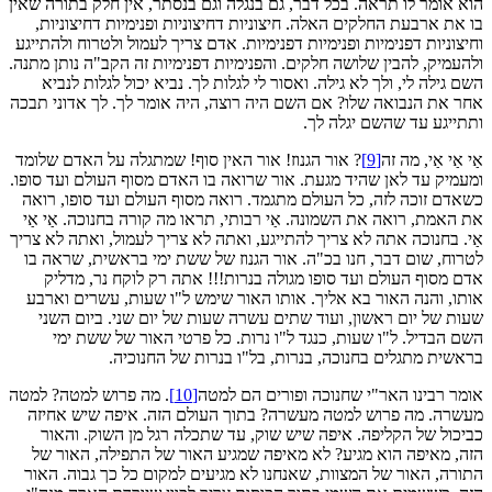
הוא אומר לו תראה. בכל דבר, גם בנגלה וגם בנסתר, אין חלק בתורה שאין
בו את ארבעת החלקים האלה. חיצוניות דחיצוניות ופנימיות דחיצוניות,
וחיצוניות דפנימיות ופנימיות דפנימיות. אדם צריך לעמול ולטרוח ולהתייגע
ולהעמיק, להבין שלושה חלקים. והפנימיות דפנימיות זה הקב"ה נותן מתנה.
השם גילה לי, ולך לא גילה. ואסור לי לגלות לך. נביא יכול לגלות לנביא
אחר את הנבואה שלו? אם השם היה רוצה, היה אומר לך. לך אדוני תבכה
ותתייגע עד שהשם יגלה לך.
אַי אַי אַי, מה זה
[9]
? אור הגנוז! אור האין סוף! שמתגלה על האדם שלומד
ומעמיק עד לאן שהיד מגעת. אור שרואה בו האדם מסוף העולם ועד סופו.
כשאדם זוכה לזה, כל העולם מתגמד. רואה מסוף העולם ועד סופו, רואה
את האמת, רואה את השמונה. אַי רבותי, תראו מה קורה בחנוכה. אַי אַי
אַי. בחנוכה אתה לא צריך להתייגע, ואתה לא צריך לעמול, ואתה לא צריך
לטרוח, שום דבר, חנו בכ"ה. אור הגנוז של ששת ימי בראשית, שראה בו
אדם מסוף העולם ועד סופו מגולה בנרות!!! אתה רק לוקח נר, מדליק
אותו, והנה האור בא אליך. אותו האור שימש ל"ו שעות, עשרים וארבע
שעות של יום ראשון, ועוד שתים עשרה שעות של יום שני. ביום השני
השם הבדיל. ל"ו שעות, כנגד ל"ו נרות. כל פרטי האור של ששת ימי
בראשית מתגלים בחנוכה, בנרות, בל"ו בנרות של החנוכיה.
אומר רבינו האר"י שחנוכה ופורים הם למטה
[10]
. מה פרוש למטה? למטה
מעשרה. מה פרוש למטה מעשרה? בתוך העולם הזה. איפה שיש אחיזה
כביכול של הקליפה. איפה שיש שוק, עד שתכלה רגל מן השוק. והאור
הזה, מאיפה הוא מגיע? לא מאיפה שמגיע האור של התפילה, האור של
התורה, האור של המצוות, שאנחנו לא מגיעים למקום כל כך גבוה. האור