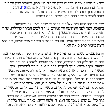
כמו שהגמרא אומרת, דרחים רבנן הוו ליה בנין רבנן, דמוקיר רבנן הוו ליה
חתנוותא רבנן, דדחיל מרבנן הוא גופיה הוי צורבא מרבנן
[18]
, זוכה.
בחנוכה נכון, תזכה לבנים תלמידים חכמים, אבל יותר מזה, אתה בעצמך
תזכה להיות תלמיד חכם, ירא שמים, הוגה בתורה.
מאז ומתמיד מנהג בית א‑ל היה להתפלל מנחה בזמן, עד השקיעה.
בחנוכה, קצת לפני השקיעה היו גומרים ומיד הולכים הביתה להדליק. אחרי
חצי שעה או יותר, כמה שמספיק להם לכוון את הכוונות, חוזרים לבית
הכנסת. מדליקים נרות בבית הכנסת ומתפללים ערבית. וממשיכים
בלימודים כל אחד לפי עניינו. וזה המנהג הטוב וראוי שאדם יעשה, אם הוא
רוצה באמת לתפוס את האור.
הרבה פעמים כשאני מדבר על נושא זה, אני מוסיף הוספה קטנה כדי קצת
להדגיש. מעשה באדם אחד, צדיק גדול, בעל כוונות, בעל מחשבות. כאשר
הוא בא להדליק את החנוכיה, הוא אומר לעצמו, להדליק בחנוכה בלי
מקווה? איך אפשר? הולך למקווה. להכנס למקווה בלי להתרחץ? איך
אפשר. צריך הכנות. אז הוא עשה הכנות. ואז מתרחץ, מקווה, מתלבש
בגדים מיוחדים, בגד עליון, ואז הוא בא ומתחיל להכין את הנרות, יש לו
מנורת זהב בגובה שלו. ברוך השם, השם נתן לו כסף וזהב. ושמן זית מובחר
שבמובחרים. ופתילות שהוא פותל אותם בידו, הוא אומר למה שאני
אפתול אותם לפני, אני אפתול אותם עכשיו. פותל, שם אותם, ועכשיו יש
לו כמה תפילות וכמה 'לשם יחוד', הוא אומר את כולם, הוא מחמיר!
בקיצור עד שהוא מדליק כבר אחד עשרה בלילה. פשששש, אתה רואה
איך כולו נע ומתנועע מחמת המצווה. ולמה דווקא באחד עשרה בלילה?
כדי שיזכו גם אחרים להדליק בבית ולבוא לראות את ההדלקה שלו, וכו'