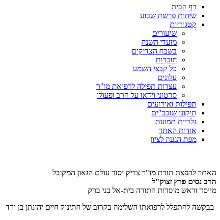
דף הבית
שיחות פרשת שבוע
קטגוריות
שיעורים
מועדי השנה
בשבח הצדיקים
חוברות
כל קבצי השמע
עלונים
עצרות תפילה לרפואת מו"ר
סרטוני וידאו על הרב ופעולו
תפילות ואירועים
תיקוני שובב"ים
גלריית תמונות
אודות האתר
מפת הגעה לציון
האתר להפצת תורת מו"ר צדיק יסוד עולם הגאון המקובל
הרב נסים פרץ זצוק"ל
מייסד וראש מוסדות התורה בית-אל בני ברק
בבקשה להתפלל לרפואתו השלימה בקרוב של התינוק חיים יהונתן בן ורד