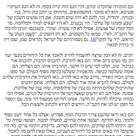
וגם הנקודה שהזכרנו קודם, הרי הנס הזה קרה בסוף, זה לא הנס העיקרי.
פשיטא, הוא לא מוזכר. החשמונאים, מתתיהו בן יוחנן כהן גדול, בניו
ובנותיו, יהודית, וכו'. להם לא היה שום חשבון. אם היו עושים חשבון של
"טבע ומנהגו של עולם", היו נכנעים, לא היו יוצאים למרד ולמלחמה. סך
הכל קומץ של אנשים, אפילו לא היו עשרה. שהרי, כשנכנסו יוונים להיכלו
של הקב"ה, לא"י, טמאו כל השמנים, לא רק השמנים, "כַּשֶּׁמֶן הַטּוֹב עַל
הָרֹאשׁ, יֹרֵד עַל הַזָּקָן"
[4]
. גם נשמותיהם של ישראל נקראים שמן, שמן זית
זך כתית למאור.
יוונים, זה לא המן שרצה להשמיד להרוג ולאבד את כל היהודים מנער ועד
זקן טף נשים ביום אחד. הם באו לתרבת, להכניס תרבות, להכניס אור
כביכול. טוב, תלכו למי שיש לו חושך, תתרבתו אותו. הם הצליחו, הם
אומה ששלטה בכיפה. מהאומות ששלטו בכיפה מסוף העולם ועד סופו.
מרוב הכוח האדיר, מרוב שלא באו להרוג, באו להנחיל את התרבות שלהם
לעולם, כאילו להביא איזה אור לעולם, הם הצליחו. אתם יודעים
שהתרבות שלהם היתה גם ענין של פילוסופיה, שזה ענין של אלוקות,
אמונה. אבל הם לא יודעים שאצל ישראל התרבות של הגוים, אפילו הכי
גבוהה שיכולה להיות, זה חושך. אנחנו תורתנו ממעמד הר סיני, עם הספר.
כל הזמן יש לנו את הקב"ה, ויודעים לקרוא ולכתוב ולעשות הכל.
הם באו וראו שהעם צריך תרבות הגוף, ספורט. אצלנו כל אחד יושב כפוף
ולומד. בוא תזדקף, תעשה אחת שתיים, למעלה למטה. תעשה שחיה כל
יום. הקימו להם שווקים, הקימו להם גשרים, בריכות, הקימו ערים. מה היו
עושים? היו באים קודם כל ליהודים העניים, כאלו שאין להם מה לאכול.