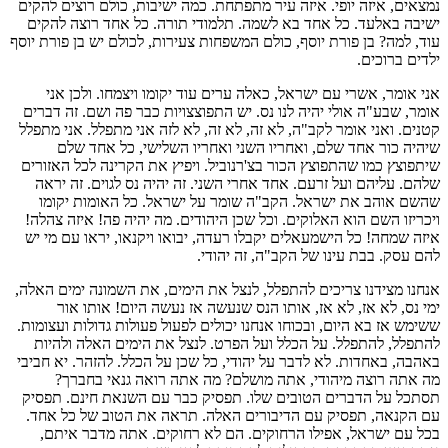
נמצאים, איזה יופי. איזה עיר מתפתחת. כמה ישיבות, כולם רוצים להקים
ישיבה באלעד. כל אחד בא לשמה. תלמודי תורה. כל אחד רוצה להקים
עוד, למה? בן פורת יוסף, כולם המשפחות צעירות, לכולם יש בן פורת יוסף
ילדים ברוכים.
אני אומר, אשרי עם ישראל, כאלה ערים עוד יקומו ויצמחו. ולכן אני
אומר, שבע"ה אולי יהיה לנו נס. יש התפוצצויות כבר פה ושם. זה דברים
קטנים. ואני אומר לקב"ה, לא זה, לא זה, לא לזה אני מתפלל. אני מתפלל
שיהיה כור אחד שלם, ואחריו השני ואחריו השלישי, כל אחד שלם
שיתפוצץ כמו שהתפוצץ הכור בצ'רנוביל. ויפיץ את הקרינה לכל האזורים
שלהם. עליהם ועל זרעם. אחד אחרי השני. זה יהיה נס לגוים. זה יראה
שהשם אוהב את ישראל. הקב"ה שומר על ישראל. כל האומות יקומו
ויכריזו השם הוא האלוקים. וכל שכן היהודים. מה יהיה פה! איזה צהלה!
איזה שמחה! כל הישמעאלים יקבלו רעדה, יבואו ויקנאו, יראו עם מי יש
להם עסק. בבת עינו של הקב"ה, זה יהודי.
אנחנו מצידנו צריכים להתפלל, לנצל את הימים, את השמונה ימים האלה,
ימי נס, לא אז, לא אז, אותו הנס שנעשה אז נעשה היום! אותו אור
ששימש אז בא היום, ובכוחו אנחנו יכולים לפעול פעולות גדולות ועצומות.
להתפלל, להתפלל. על הכלל ועל הפרט. לנצל את הימים האלה ולהיות
באהבה, באחדות. לא לדבר על יהודי, כל שכן על הכלל. להזהר. יא חביבי
מה אתה רוצה מיהודי, אתה מושלם? מה אתה רואה גנאי בחברך?
תסתכל על הדברים הטובים שלו. תפסיק כבר עם השנאת חינם. תפסיק
עם הקנאה, תפסיק עם הדיבורים האלה. תראה את הטוב של כל אחד.
בכל עם ישראל, אפילו הרחוקים. הם לא רחוקים. אתה מדבר איתם,