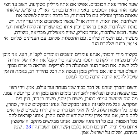
שעה אחרי צאת הכוכבים. אפילו אם אתה מדליק בשקיעה, תשב עד חצי
שעה אחר צאת הכוכבים. באמת רואים בכתבי האר"י, ברש"ש, שלאחר
שאתה מברך ומדליק עם כל הכוונות, כל ברכה מוסיפה לשלהב את
השלהבת, את האור. הורדת אור? עכשיו משלהבים אותו עוד יותר. ויש
כוונת השלהבות שאם בן אדם יכוון אותו כמו שצריך זה לוקח לפחות חצי
שעה. חמש שלהבות, אחד מא"ק, שניה מאצילות, מבריאה, מיצירה,
מעשיה. עם השמות שלהם, עם ההכפלות שלהם, עם העניינים שלהם. אַי
אַי אַי, כוונת שלהבת הנר.
בקיצור מורי ורבותי, אנחנו עומדים וניצבים ואומרים לקב"ה, הנני. אני מוכן
לקיים מצוות הדלקת נר חנוכה בשקיעה כדי לקבל את האור של התורה
לכל השנה. את האור הגנוז שמתגלה רק לצדיקים. שרואה בו אדם מסוף
העולם ועד סופו. אם נדליק בזמן ונעשה את הכל בהידור רב, באמת זה זמן
שיכול להביא הרבה הרבה ברכה לעולם.
והשם יתברך יעזרנו על דבר כבוד שמו מעתה ועד עולם, אמן. ויהי רצון
כמו שעשה ניסים ונפלאות לאבותינו בימים ההם בזמן הזה, כך יעשה עמנו.
מה הנס שיעשה עמנו? כמובן, משיח בן יוסף, משיח בן דוד, בנין בית
המקדש. אבל מה לפני זה אנחנו מבקשים? אנחנו מבקשים שאירן, טהרן,
פרס, כל השמות שלה, למה? אולי אם נגיד טהרן, יגידו בשמים שקוראים
להם פרס, אם נגיד אירן יגידו שקוראים להם טהרן, אנחנו קוראים להם
בכל השמות, עם כל ההנהגה שלהם. אנחנו מבקשים מהקב"ה שיפוצץ
אותם מיני וביה. "חַרְבָּם תָּבוֹא בְלִבָּם וְקַשְּׁתוֹתָם תִּשָּׁבַרְנָה"
[28]
. שטן
ביניהם, ושלום על ישראל. אמן.