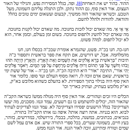
ההוד. בהוד יש את האחיזה
[8]
, ופה, בגלל המסירות נפש, והגילוי של האור
העצום, אור האין סוף, גם ההוד נתקן. ולכן התגלה עליהם השמונה, מעל
הטבע. וכשראו שהאור הזה ממשיך, קבעום ועשאום ימים טובים בהלל
והודאה. להודות ולהלל להשם.
אַי אַי אַי. מה שאדם יכול לזכות בחנוכה. מה שאדם יכול לקנות בחנוכה.
מה שאדם יכול להשיג ולתפוס בחנוכה. בשום זמן בעולם, ובזמן אחר, הוא
לא יכול לתפוס. למה? פשוט.
חנו‑כה. חנו בכ"ה. פשט, שהגמרא אומרת שבכ"ה בכסלו חנו, חנו
מהמלחמה. אבל, יש דורשים, אם תקח את ספר בראשית ותספור כ"ה
תיבות "בְּרֵאשִׁית בָּרָא אֱלֹקִים אֵת הַשָּׁמַיִם וְאֵת הָאָרֶץ. וְהָאָרֶץ הָיְתָה תֹהוּ
וָבֹהוּ וְחֹשֶׁךְ עַל פְּנֵי תְהוֹם וְרוּחַ אֱלֹקִים מְרַחֶפֶת עַל פְּנֵי הַמָּיִם. וַיֹּאמֶר אֱלֹקִים
יְהִי אוֹר", התיבה "אוֹר" היא התיבה הכ"ה. חנו בכ"ה – אור של ששת ימי
בראשית, שאם אדם זוכה לו, רואה מסוף העולם ועד סופו. כלומר אור
האין סוף היה בגילוי בתוך הספירות. לא בהעלם כשהוא מלובש בא"ק,
וא"ק מלובש בעתיק, ועתיק באריך וכו'
הכלים היו זכים וטהורים. אור האין סוף היה מגולה ממש! כשראה הקב"ה
שהאור הזה, יכולים להשתמש בו גם רשעים, עמד וגנזו. מסכנים, מה יעשו
הצדיקים? בגלל הרשעים יפסידו הצדיקים? לא. עמד וגנזו לצדיקים לעתיד
לבוא. הוא בגניזה. אתה רוצה אותו? איפה גנז אותו הקב"ה? בתורה,
בנביאים, בכתובים, במשנה, בהלכה, בבבלי, בירושלמי, במדרשים, בזוהר,
בעץ חיים, בשמונה שערים, בכל ספרי התורה שיש. אם אדם עמל לשם
שמים וטורח ומתייגע, זוכה לאור הגנוז. אור הגנוז ממש.