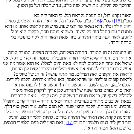
החושך של הלילה, את השוק שזה בי"ע, עד שתכלה רגל מן השוק.
האור נקרא רגל, גם חנוכה נקראת רגל. כי האור הזה בא
מע"ב
[15]
וקס"א
[16]
. ע"ב קס"א גי' רגל. אז האור הזה הוא מגיע, מאיר,
והוא הולך וכלה. הוא נשאר פה חצי שעה. מי שזוכה לתפוס אותו, אז הוא
מתנדנד עם החבל הזה כל השנה. כשהוא פותח ספר, בקלות הוא יכול
להגיע לאור הגנוז בתוך התורה. כיוון שאת האור הוא לקח בחנוכה בלי
טרחה יתרה.
חג החנוכה זה חג התורה. התורה הצליחה, הקב"ה הצליח. התורה נצחה
את היוונים. הגזרה שלא ילמדו תורה התבטלה. כלומר, זה לא יום רגיל. אני
שואל את אחד האברכים למה לא באת היום לכולל? אז הוא אומר מה אני
אעשה כבוד הרב? לקחתי את אשתי והילדים והלכתי קצת לגן החיות,
לראות את הקופים ואת הפילים. מה אתה עושה? זה חג של טיולים?
לראות קופים ופילים? או שהוא אומר, באו אלינו אורחים, הלכנו להורים,
הלכנו לכאן, הלכנו לשם. זה חג של תורה! חג של אור! לתפוס את אור
האין סוף, בפרט בחצי שעה של הנרות. לכן צריך לדקדק מאוד מאוד
להדליק בשקיעה, כי אם תעבור השקיעה, מה נִהְיָה? – צאת הכוכבים.
בצאת הכוכבים מתחייב בערבית, תדיר ושאינו תדיר – תדיר קודם. יתפלל
ערבית, יגיע הביתה, הלכה החצי שעה. לא תפס כלום. אור האין סוף הלך,
האור הגנוז הלך. התורה שלך כל השנה הלכה. לך עכשיו תחפש. היתה לך
הזדמנות לקחת את האור של התורה בידיים, להיות תלמיד חכם, הרגיל
בנר הויין ליה בנים תלמידי חכמים
[17]
, ואם הויין ליה בנים תלמידי חכמים,
כל שכן הוא! אם הוא ראוי.