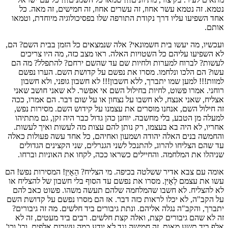
נטמא. זה נטמא עשר אחוז, זה עשרים אחוז, זה חמישים, זה מאה. כל
אחד השפיעו עליו דרך נקודת התורפה שלו בפסיכולוגיה מיוחדת, וטמאו
אותם.
ועכשיו, מה יעשו בית חשמונאי? אלה שנמצאים כל הזמן בבית השם? הם,
לא השפיעו עליהם כל השטויות האלה. ראו מצב כזה, מה היו צריכים
לעשות? לברוח למערות ולחיות שם עד שהשם ירחם? להתפלל? מה הם
עשו? הם הלכו ונלחמו. מסרו את נפשם על קדושת השם. הערו נפשם
למוות!!! למען שמו יתברך, ללא חשבון!!! לא חשבון גופני, ולא חשבון
רוחני. אמרו פשוט, לחיות בחילול השם אי אפשר. לא שאני חושב שאני
אצליח, שאני אנצח, לא חשבו על נצחון או על שום דבר. הם אמרו, ככה
זה חילול השם, אנחנו מוסרים את עצמנו על קידוש השם. מסירות נפש,
למעלה מן הטבע, בלי מחשבה. יוחנן כהן גדול כבר היה זקן, גם מתתיהו
אחריו, לא היה בא בעצמו, רק נותן להם עצות מה לעשות ואיך לעשות.
והחמשה בנים האלה יהודה ושמעון ואחיהם, כל אחד עשה פעולות כאלה
עד שהם הצליחו להרוג, להתנכל לשני הגנרלים, שני הקצינים הגדולים
שניהלו את המלחמה. והחיילים כשראו ככה, לקחו את האוניות וברחו.
אומה עם צבא אדיר ששלטה בכיפה. מי הצליח? הַאָיִּן! המסירות נפש! הם
עשו את עצמם לְאָיִּן. מסרו את נפשם עד הסוף בלי חשבון של להצליח או
לא להצליח. לא חשבו שהמלחמה שלהם תעשה משהו. פשוט כאב להם
על הקב"ה, לא יכלו לראות כזה דבר. אז הם מסרו נפשם על קדושת השם
יתברך, והקב"ה נגלה אליהם. ונתת גיבורים ביד חלשים. מה זה גיבורים?
זה לא שהם גיבורים קצת, ואלה קצת חלשים. רבים ביד מעטים, זה לא
אלף ביד תשע מאות, זה חמישה נגד לא יודע כמה עשרות אלפים. וכו' וכו'